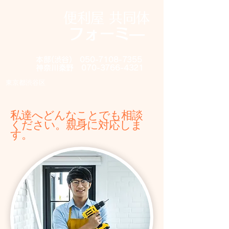
便利屋 共同体
フォーミ―
本部(渋谷)
050-7108-7355
神奈川秦野
070-3766-4321
東京都渋谷区
私達へどんなことでも相談
ください。親身に対応しま
す。