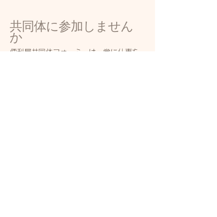
共同体に参加しません
か
便利屋共同体フォーミーは、常に仕事を
共に協力して頂く団体/個人を求めていま
す。是非我々フォーミーのパートナーに
なって頂き大きなネットワークを共に創
りましょう。気軽に連絡ください。
便利屋 共同体
フォーミ―